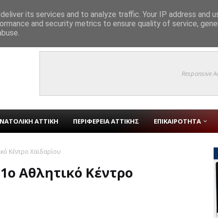
eliver its services and to analyze traffic. Your IP address and 
ormance and security metrics to ensure quality of service, gen
ύτροπης Αρμονίας» στο Γραφείο Δημάρχου και συζήτηση για την ιστορία 
abuse.
Responsive A
ΝΑΤΟΛΙΚΗ ΑΤΤΙΚΗ
ΠΕΡΙΦΕΡΕΙΑ ΑΤΤΙΚΗΣ
ΕΠΙΚΑΙΡΟΤΗΤΑ
ικό Κέντρο Χαϊδαρίου
 1ο Αθλητικό Κέντρο