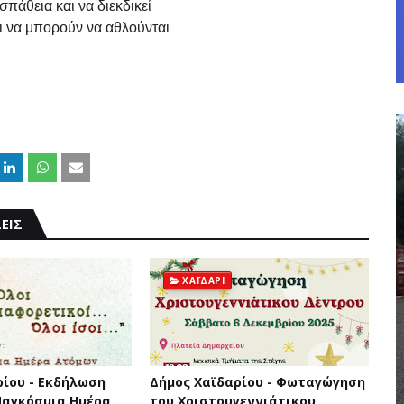
πάθεια και να διεκδικεί
ι να μπορούν να αθλούνται
ΕΙΣ
ΧΑΪΔΑΡΙ
ρίου - Εκδήλωση
Δήμος Χαϊδαρίου - Φωταγώγηση
 Παγκόσμια Ημέρα
του Χριστουγεννιάτικου