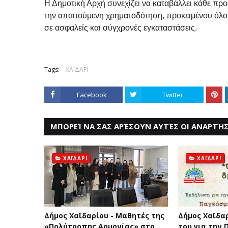
Η Δημοτική Αρχή συνεχίζει να καταβάλλει κάθε προσ
την απαιτούμενη χρηματοδότηση, προκειμένου όλο
σε ασφαλείς και σύγχρονές εγκαταστάσεις.
Tags:
ΧΑΪΔΑΡΙ
Facebook
Twitter
ΜΠΟΡΕΊ ΝΑ ΣΑΣ ΑΡΈΣΟΥΝ ΑΥΤΈΣ ΟΙ ΑΝΑΡΤΉΣ
ΧΑΪΔΑΡΙ
ΧΑΪΔΑΡΙ
Δήμος Χαϊδαρίου - Μαθητές της
Δήμος Χαϊδα
«Πολύτροπης Αρμονίας» στο
του για την