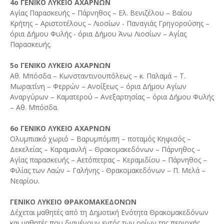
4ο ΓΕΝΙΚΟ ΛΥΚΕΙΟ ΑΧΑΡΝΩΝ
Αγίας Παρασκευής – Πάρνηθος – Ελ. Βενιζέλου – Βαίου
Κρήτης – Αριστοτέλους – Λιοσίων - Παναγιάς Γρηγορούσης –
όρια Δήμου Φυλής - όρια Δήμου Άνω Λιοσίων – Αγίας
Παρασκευής.
5ο ΓΕΝΙΚΟ ΛΥΚΕΙΟ ΑΧΑΡΝΩΝ
Αθ. Μπόσδα – Κωνσταντινουπόλεως – κ. Παλαμά – Τ.
Μωραιτίνη – Φερρών – Ανοίξεως – όρια Δήμου Αγίων
Αναργύρων – Καματερού – Ανεξαρτησίας – όρια Δήμου Φυλής
– Αθ. Μπόσδα.
6ο ΓΕΝΙΚΟ ΛΥΚΕΙΟ ΑΧΑΡΝΩΝ
Ολυμπιακό χωριό – Βαρυμπόμπη – ποταμός Κηφισός –
Δεκελείας – Καραμανλή – Θρακομακεδόνων – Πάρνηθος –
Αγίας παρασκευής – Αετόπετρας – Κεραμιδίου – Πάρνηθος –
Φιλίας των Λαών – Γαλήνης - Θρακομακεδόνων – Π. Μελά –
Νεαρίου.
ΓΕΝΙΚΟ ΛΥΚΕΙΟ ΘΡΑΚΟΜΑΚΕΔΟΝΩΝ
Δέχεται μαθητές από τη Δημοτική Ενότητα Θρακομακεδόνων
και μαθητές που διαμένουν εντός των ορίων της περιοχής