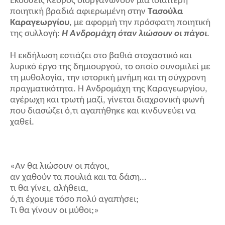
Εκδόσεις Κέδρος διοργανώνουν μια ιδιαίτερη
ποιητική βραδιά αφιερωμένη στην
Τασούλα
Καραγεωργίου
, με αφορμή την πρόσφατη ποιητική
της συλλογή:
Η Ανδρομάχη όταν λιώσουν οι πάγοι
.
Η εκδήλωση εστιάζει στο βαθιά στοχαστικό και
λυρικό έργο της δημιουργού, το οποίο συνομιλεί με
τη μυθολογία, την ιστορική μνήμη και τη σύγχρονη
πραγματικότητα. Η Ανδρομάχη της Καραγεωργίου,
αγέρωχη και τρωτή μαζί, γίνεται διαχρονική φωνή
που διασώζει ό,τι αγαπήθηκε και κινδυνεύει να
χαθεί.
«Αν θα λιώσουν οι πάγοι,
αν χαθούν τα πουλιά και τα δάση…
τι θα γίνει, αλήθεια,
ό,τι έχουμε τόσο πολύ αγαπήσει;
Τι θα γίνουν οι μύθοι;»