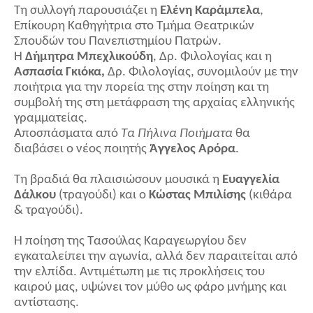
Τη συλλογή παρουσιάζει η
Ελένη Καράμπελα
,
Επίκουρη Καθηγήτρια στο Τμήμα Θεατρικών
Σπουδών του Πανεπιστημίου Πατρών.
Η
Δήμητρα Μπεχλικούδη
, Δρ. Φιλολογίας και η
Ασπασία Γκιόκα,
Δρ. Φιλολογίας, συνομιλούν με την
ποιήτρια για την πορεία της στην ποίηση και τη
συμβολή της στη μετάφραση της αρχαίας ελληνικής
γραμματείας.
Αποσπάσματα από
Τα Πήλινα Ποιήματα
θα
διαβάσει ο νέος ποιητής
Άγγελος Αρόρα
.
Τη βραδιά θα πλαισιώσουν μουσικά η
Ευαγγελία
Δάλκου
(τραγούδι) και ο
Κώστας Μπιλίσης
(κιθάρα
& τραγούδι).
Η ποίηση της Τασούλας Καραγεωργίου δεν
εγκαταλείπει την αγωνία, αλλά δεν παραιτείται από
την ελπίδα. Αντιμέτωπη με τις προκλήσεις του
καιρού μας, υψώνει τον μύθο ως φάρο μνήμης και
αντίστασης.