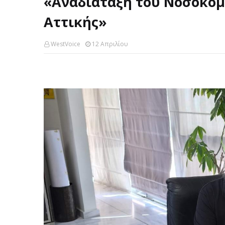
«Αναδιάταξη του Νοσοκομ
Αττικής»
WestVoice
12 Απριλίου