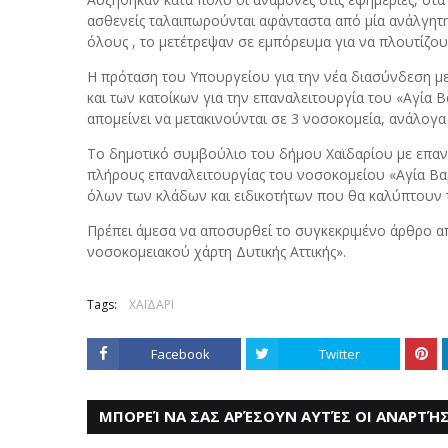
ασθενείς ταλαιπωρούνται αφάνταστα από μία ανάλγητη 
όλους , το μετέτρεψαν σε εμπόρευμα για να πλουτίζουν 
Η πρόταση του Υπουργείου για την νέα διασύνδεση μ
και των κατοίκων για την επαναλειτουργία του «Αγία 
απομείνει να μετακινούνται σε 3 νοσοκομεία, ανάλογα 
Το δημοτικό συμβούλιο του δήμου Χαϊδαρίου με επανε
πλήρους επαναλειτουργίας του νοσοκομείου «Αγία Β
όλων των κλάδων και ειδικοτήτων που θα καλύπτουν τι
Πρέπει άμεσα να αποσυρθεί το συγκεκριμένο άρθρο απ
νοσοκομειακού χάρτη Δυτικής Αττικής».
Tags:
ΧΑΪΔΑΡΙ
Facebook
Twitter
ΜΠΟΡΕΊ ΝΑ ΣΑΣ ΑΡΈΣΟΥΝ ΑΥΤΈΣ ΟΙ ΑΝΑΡΤΉΣ