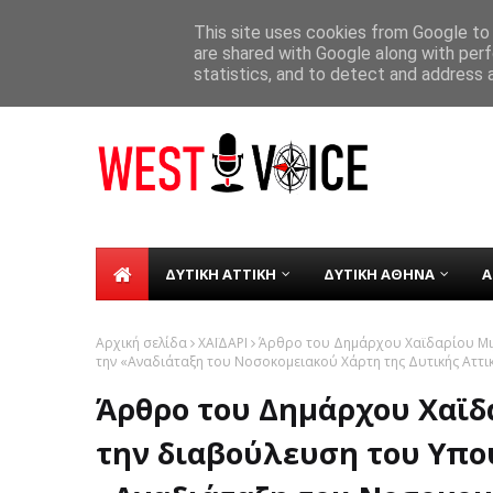
ΑΡΧΙΚΗ
ΣΧΕΤΙΚΑ ΜΕ ΕΜΑΣ
ΕΠΙΚΟΙΝΩΝΙΑ
This site uses cookies from Google to d
are shared with Google along with perf
Σε λειτουργία από τη Δευτέρα 8 Δε
TICKER
statistics, and to detect and address 
ΔΥΤΙΚΗ ΑΤΤΙΚΗ
ΔΥΤΙΚΗ ΑΘΗΝΑ
Α
Αρχική σελίδα
ΧΑΪΔΑΡΙ
Άρθρο του Δημάρχου Χαϊδαρίου Μιχ
την «Αναδιάταξη του Νοσοκομειακού Χάρτη της Δυτικής Αττι
Άρθρο του Δημάρχου Χαϊδ
την διαβούλευση του Υπου