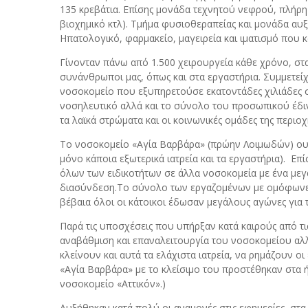
135 κρεβάτια. Επίσης μονάδα τεχνητού νεφρού, πλήρη 
βιοχημικό κτλ). Τμήμα φυσιοθεραπείας και μονάδα αυξ
Ηπατολογικό, φαρμακείο, μαγειρεία και ιματισμό που κ
Γίνονταν πάνω από 1.500 χειρουργεία κάθε χρόνο, στ
συνάνθρωποι μας, όπως και στα εργαστήρια. Συμμετεί
νοσοκομείο που εξυπηρετούσε εκατοντάδες χιλιάδες σ
νοσηλευτικό αλλά και το σύνολο του προσωπικού έδι
τα λαϊκά στρώματα και οι κοινωνικές ομάδες της περιο
Το νοσοκομείο «Αγία Βαρβάρα» (πρώην Λοιμωδών) ουσια
μόνο κάποια εξωτερικά ιατρεία και τα εργαστήρια). 
όλων των ειδικοτήτων σε άλλα νοσοκομεία με ένα μεγά
διασύνδεση.Το σύνολο των εργαζομένων με ομόφωνες α
βέβαια όλοι οι κάτοικοι έδωσαν μεγάλους αγώνες για
Παρά τις υποσχέσεις που υπήρξαν κατά καιρούς από τι
αναβάθμιση και επαναλειτουργία του νοσοκομείου αλλ
κλείνουν και αυτά τα ελάχιστα ιατρεία, να ρημάζουν ο
«Αγία Βαρβάρα» με το κλείσιμο του προστέθηκαν στα ή
νοσοκομείο «Αττικόν».)
Αυξήθηκαν κατά πολύ οι αναμονές στις εφημερίες, στα τ