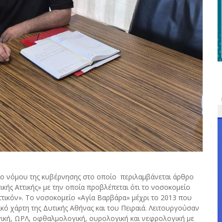
ιο νόμου της κυβέρνησης στο οποίο περιλαμβάνεται άρθρο
ικής Αττικής» με την οποία προβλέπεται ότι το νοσοκομείο
τικόν». Το νοσοκομείο «Αγία Βαρβάρα» μέχρι το 2013 που
ό χάρτη της Δυτικής Αθήνας και του Πειραιά. Λειτουργούσαν
ογική, ΩΡΛ, οφθαλμολογική, ουρολογική και νεφρολογική με