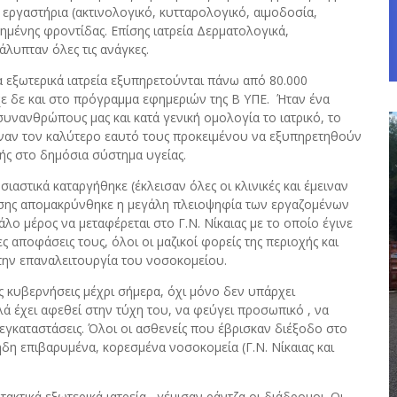
εργαστήρια (ακτινολογικό, κυτταρολογικό, αιμοδοσία,
ημένης φροντίδας. Επίσης ιατρεία Δερματολογικά,
άλυπταν όλες τις ανάγκες.
α εξωτερικά ιατρεία εξυπηρετούνται πάνω από 80.000
χε δε και στο πρόγραμμα εφημεριών της Β ΥΠΕ. Ήταν ένα
υνανθρώπους μας και κατά γενική ομολογία το ιατρικό, το
ναν τον καλύτερο εαυτό τους προκειμένου να εξυπηρετηθούν
χής στο δημόσια σύστημα υγείας.
στικά καταργήθηκε (έκλεισαν όλες οι κλινικές και έμειναν
Επίσης απομακρύνθηκε η μεγάλη πλειοψηφία των εργαζομένων
λο μέρος να μεταφέρεται στο Γ.Ν. Νίκαιας με το οποίο έγινε
ποφάσεις τους, όλοι οι μαζικοί φορείς της περιοχής και
 την επαναλειτουργία του νοσοκομείου.
ς κυβερνήσεις μέχρι σήμερα, όχι μόνο δεν υπάρχει
ά έχει αφεθεί στην τύχη του, να φεύγει προσωπικό , να
ι εγκαταστάσεις. Όλοι οι ασθενείς που έβρισκαν διέξοδο στο
δη επιβαρυμένα, κορεσμένα νοσοκομεία (Γ.Ν. Νίκαιας και
ακτικά εξωτερικά ιατρεία , γέμισαν ράντζα οι διάδρομοι. Οι