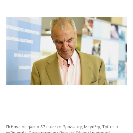
Πέθανε σε ηλικία 87 ετών το βράδυ της Μεγάλης Τρίτης ο
καθηγητής Πανεπιστημίου Πατρών Τάκης (Δημήτριος)