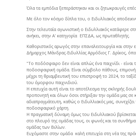
Όλα τα εμπόδια ξεπεράστηκαν και οι ζητωκραυγές επ
Με όλο τον κόσμο δίπλα του, ο Ειδυλλιακός αποδεικνύ
Στην τελευταία αγωνιστική ο Ειδυλλιακός κατάφερε στ
ανήκει, στην Α' κατηγορία ΕΠΣΔΑ, ως πρωταθλητής.
Καθοριστικός αρωγός στην επαναλειτουργία και στην ε
Δήμαρχος Μάνδρας-Ειδυλλίας Αρμόδιος Γ. Δρίκος, όπο
"Το ποδόσφαιρο δεν είναι απλώς ένα παιχνίδι - είναι 
ποδοσφαιρική ομάδα. Είναι σύμβολο πάθους, επιμονής
μέχρι τη θριαμβευτική του επιστροφή το 2024, το ταξ
του όμορφου παιχνιδιού.
Η επιτυχία αυτή είναι το αποτέλεσμα της σκληρής δουλ
προπονητή και όλων όσοι στήριξαν την ομάδα μας σε 
αδιαπραγμάτευτη, καθώς ο Ειδυλλιακός μας, συνεχίζει
ποδοσφαιρικό χάρτη.
Η πραγματική δύναμη όμως του Ειδυλλιακού βρίσκεται
στο πλευρό της ομάδας τους, οι φωνές και τα συνθήμα
ομάδας των Βιλίων.
Ευχόμαστε στην ομάδα καλή επιτυχία στη νέα της πρόκ