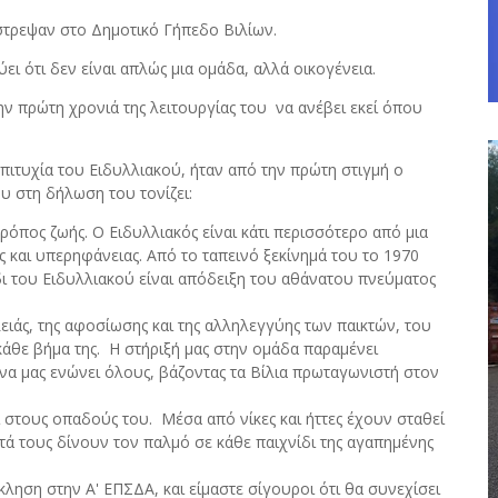
έστρεψαν στο Δημοτικό Γήπεδο Βιλίων.
ει ότι δεν είναι απλώς μια ομάδα, αλλά οικογένεια.
ην πρώτη χρονιά της λειτουργίας του να ανέβει εκεί όπου
πιτυχία του Ειδυλλιακού, ήταν από την πρώτη στιγμή ο
υ στη δήλωση του τονίζει:
τρόπος ζωής. Ο Ειδυλλιακός είναι κάτι περισσότερο από μια
 και υπερηφάνειας. Από το ταπεινό ξεκίνημά του το 1970
ίδι του Ειδυλλιακού είναι απόδειξη του αθάνατου πνεύματος
ειάς, της αφοσίωσης και της αλληλεγγύης των παικτών, του
κάθε βήμα της. Η στήριξή μας στην ομάδα παραμένει
 να μας ενώνει όλους, βάζοντας τα Βίλια πρωταγωνιστή στον
 στους οπαδούς του. Μέσα από νίκες και ήττες έχουν σταθεί
τά τους δίνουν τον παλμό σε κάθε παιχνίδι της αγαπημένης
ληση στην Α' ΕΠΣΔΑ, και είμαστε σίγουροι ότι θα συνεχίσει