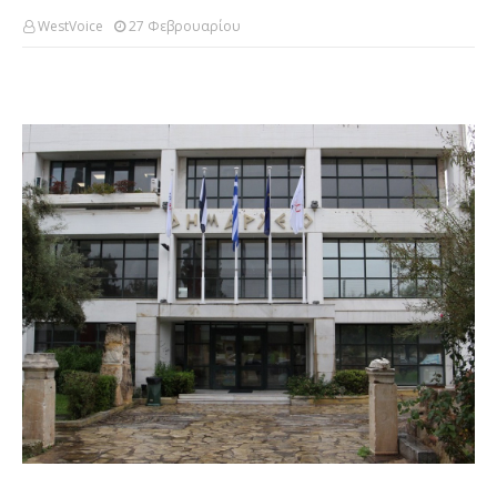
WestVoice
27 Φεβρουαρίου