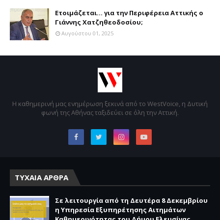
Ετοιμάζεται... για την Περιφέρεια Αττικής ο
Γιάννης Χατζηθεοδοσίου;
Αυγούστου 01, 2025
Η καθημερινή μας ενημέρωση ξεκινά από το WestVoice, η Δυτική
φωνή της Αθήνας ταξιδεύει σε όλη την Αττική.
ΤΥΧΑΙΑ ΑΡΘΡΑ
Σε λειτουργία από τη Δευτέρα 8 Δεκεμβρίου
η Υπηρεσία Εξυπηρέτησης Αιτημάτων
Καθημερινότητας του Δήμου Ελευσίνας