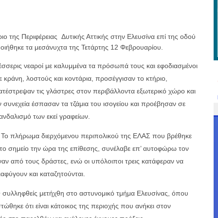
ιο της Περιφέρειας
Δυτικής Αττικής στην Ελευσίνα επί της οδού
ιήθηκε τα μεσάνυχτα της Τετάρτης 12 Φεβρουαρίου.
έσσερις νεαροί με καλυμμένα τα πρόσωπά τους και εφοδιασμένοι
ε κράνη, λοστούς και κοντάρια, προσέγγισαν το κτήριο,
ατέστρεψαν τις γλάστρες στον περιβάλλοντα εξωτερικό χώρο και
ν συνεχεία έσπασαν τα τζάμια του ισογείου και προέβησαν σε
ανδαλισμό των εκεί γραφείων.
ο πλήρωμα διερχόμενου περιπολικού της ΕΛΑΣ που βρέθηκε
το σημείο την ώρα της επίθεσης, συνέλαβε επ’ αυτοφώρω τον
ναν από τους δράστες, ενώ οι υπόλοιποι τρεις κατάφεραν να
ιαφύγουν και καταζητούνται.
 συλληφθείς μετήχθη στο αστυνομικό τμήμα Ελευσίνας, όπου
τώθηκε ότι είναι κάτοικος της περιοχής που ανήκει στον