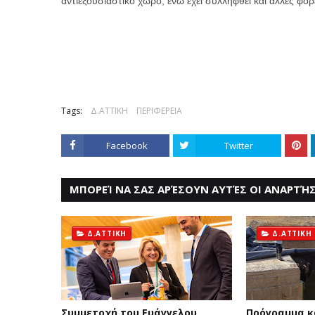
αντιεξουσιαστικό χώρο, ενώ έχει συλληφθεί και άλλες φο
Tags:
Δ.ΑΤΤΙΚΗ
ΠΕΡΙΦΕΡΕΙΑ
Facebook
Twitter
ΜΠΟΡΕΊ ΝΑ ΣΑΣ ΑΡΈΣΟΥΝ ΑΥΤΈΣ ΟΙ ΑΝΑΡΤΉΣ
Δ.ΑΤΤΙΚΗ
Δ.ΑΤΤΙΚΗ
Συμμετοχή του Ευάγγελου
Πρόγραμμα 