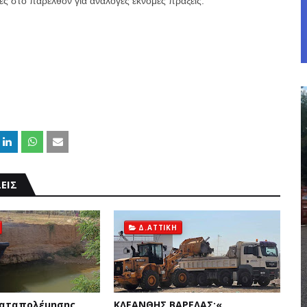
ρές στο παρελθόν για ανάλογες έκνομες πράξεις.
ΕΙΣ
Δ.ΑΤΤΙΚΗ
καταπολέμησης
ΚΛΕΑΝΘΗΣ ΒΑΡΕΛΑΣ:«