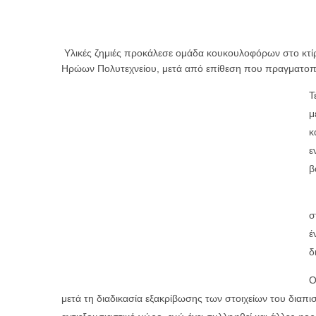
Υλικές ζημιές προκάλεσε ομάδα κουκουλοφόρων στο κτίρ
Ηρώων Πολυτεχνείου, μετά από επίθεση που πραγματοπο
Τ
μ
κ
ε
β
Τ
σ
έ
δ
Ο
μετά τη διαδικασία εξακρίβωσης των στοιχείων του διαπισ