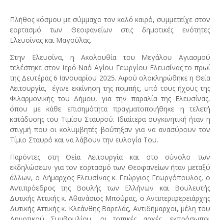
Πλήθος κόσμου με σύμμαχο τον καλό καιρό, συμμετείχε στον
εορτασμό των Θεοφανείων στις δημοτικές ενότητες
Ελευσίνας και Μαγούλας.
Στην Ελευσίνα, η Ακολουθία του Μεγάλου Αγιασμού
τελέστηκε στον Ιερό Ναό Αγίου Γεωργίου Ελευσίνας το πρωί
της Δευτέρας 6 Ιανουαρίου 2025. Αφού ολοκληρώθηκε η Θεία
Λειτουργία,
έγινε εκκίνηση της πομπής, υπό τους ήχους της
Φιλαρμονικής του Δήμου, για την παραλία της Ελευσίνας,
όπου με κάθε επισημότητα πραγματοποιήθηκε η τελετή
κατάδυσης του Τιμίου Σταυρού. Ιδιαίτερα συγκινητική ήταν η
στιγμή που οι κολυμβητές βούτηξαν για να ανασύρουν τον
Τίμιο Σταυρό και να λάβουν την ευλογία Του.
Παρόντες στη Θεία Λειτουργία και στο σύνολο των
εκδηλώσεων για τον εορτασμό των Θεοφανείων ήταν μεταξύ
άλλων, ο Δήμαρχος Ελευσίνας κ. Γεώργιος Γεωργόπουλος, ο
Αντιπρόεδρος της Βουλής των Ελλήνων και Βουλευτής
Δυτικής Αττικής
κ. Αθανάσιος Μπούρας, ο Αντιπεριφερειάρχης
Δυτικής Αττικής κ. Κλεάνθης Βαρελάς, Αντιδήμαρχοι, μέλη του
Δημοτικού Συμβουλίου, οι τοπικές αρχές, εκπρόσωποι