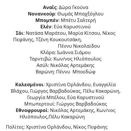
Αναΐς
: Δώρα Γκούνα
Νονανκούρ
: Θωμάς Μπαχξόγλου
Μπομπέν
: Μπέτυ Σαλτερή
Ελέν
: Εύα Καρυστινού
Σόι
: Νατάσα Μαράτου, Μαρία Κίτσου, Νίκος
Πεφάνης, Τζένη Κουκουτσάκη,
Πέννυ Νικολαϊδου
Κλάρα: Ιωάννα Σιάμου
Ταρντιβώ: Κων/νος Ηλιόπουλος
Ασύλ: Νικόλας Αρτεμάκης
Βαρώνη: Πέννυ Μποεδώφ
Καλεσμένοι
: Χριστίνα Ορλάνδου, Ευαγγελία
Βλάχου, Γιώργος Βαρβαδούκας, Πέλυ Κακαρώνη,
Γεωργία Μπέλου, Εύα Καρυστινού
Μπωπερτουί: Γιώργος Βαρβαδούκας
Εθνοφρουροί
: Νικόλας Αρτεμάκης, Κων/νος
Ηλιόπουλος,Πέλυ Κακαρώνη
Πολίτες: Χριστίνα Ορλάνδου, Νίκος Πεφάνης