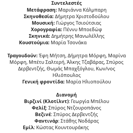
Συντελεστές
Μετάφραση:
Μαριάννα Κάλμπαρη
Σκηνοθεσία:
Δήμητρα Χριστοδούλου
Μουσική:
Γιώργος Τσιούτσιας
Χορογραφία:
Πέννυ Μποεδώφ
Σκηνικά:
Δημήτρης Μανωλέλλης
Κουστούμια:
Μαρία Τσονάκα
Τραγουδούν:
Έφη Μήτση, Δήμητρα Μόρφη,
Μαρίνα
Μόρφη, Μπέτυ Σαλτερή, Άλκης Τζαβάρας, Σπύρος
Δερβεντζής,
Θωμάς Μπαχξόγλου, Κων/νος
Ηλιόπουλος
Γενική φροντίδα:
Μαρία Ηλιοπούλου
Διανομή
Βιρζινί (Κλοτίλντ)
: Γεωργία Μπέλου
Φελίξ
: Σπύρος Ντζουροπάνος
Βεζινέ
: Σπύρος Δερβεντζής
Φαντινάρ
: Στάθης Νοδάρας
Εμίλ
: Κώστας Κουντουράκης