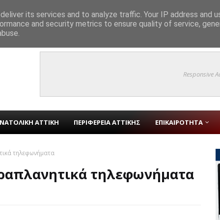
eliver its services and to analyze traffic. Your IP address and 
ormance and security metrics to ensure quality of service, gen
ύτροπης Αρμονίας» στο Γραφείο Δημάρχου και συζήτηση για την ιστορία 
abuse.
Responsive A
ΝΑΤΟΛΙΚΗ ΑΤΤΙΚΗ
ΠΕΡΙΦΕΡΕΙΑ ΑΤΤΙΚΗΣ
ΕΠΙΚΑΙΡΟΤΗΤΑ
τικά τηλεφωνήματα
αραπλανητικά τηλεφωνήματα