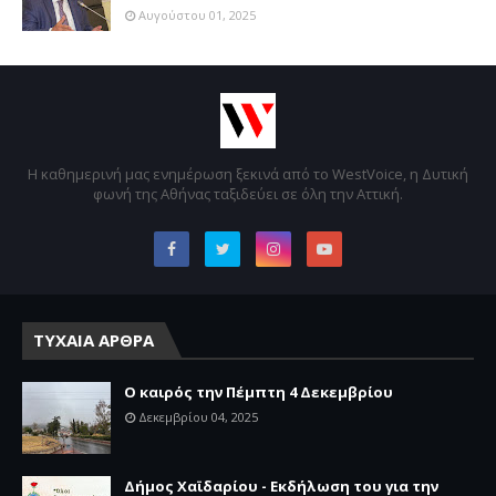
Αυγούστου 01, 2025
Η καθημερινή μας ενημέρωση ξεκινά από το WestVoice, η Δυτική
φωνή της Αθήνας ταξιδεύει σε όλη την Αττική.
ΤΥΧΑΙΑ ΑΡΘΡΑ
Ο καιρός την Πέμπτη 4 Δεκεμβρίου
Δεκεμβρίου 04, 2025
Δήμος Χαϊδαρίου - Εκδήλωση του για την