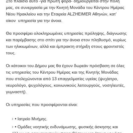
Στο πλαίσιο αυτό -για πρώτη φορά- δημιουργείται στην πόλη
μας, σε
συνεργασία με την Κινητή Μονάδα του Κέντρου Ημέρας
Νέου Ηρακλείου και
την Εταιρεία ALZHEIMER Αθηνών, κατ'
οίκον υπηρεσία για την άνοια.
Θα προσφέρει ολοκληρωμένες υπηρεσίες πρόληψης, διάγνωσης
και παρέμβασης
στο σπίτι για την άνοια στον πληθυσμό, κυρίως
των ηλικιωμένων, αλλά και
έμπρακτη στήριξη στους φροντιστές
τους.
Οι κάτοικοι του Δήμου μας θα έχουν δωρεάν πρόσβαση σε όλες
τις υπηρεσίες
του Κέντρου Ημέρας και της Κινητής Μονάδας
που στελεχώνονται από 13
επαγγελματίες υγείας (ψυχίατρο,
νευρολόγο, ψυχολόγους, κοινωνικούς
λειτουργούς, νοσηλευτές,
γυμναστή).
Οι υπηρεσίες που προσφέρονται είναι:
• Ιατρείο Μνήμης.
• Ομάδες νοητικής ενδυνάμωσης, φυσικής άσκησης και