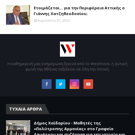
Ετοιμάζεται... για την Περιφέρεια Αττικής ο
Γιάννης Χατζηθεοδοσίου;
Αυγούστου 01, 2025
Η καθημερινή μας ενημέρωση ξεκινά από το WestVoice, η Δυτική
φωνή της Αθήνας ταξιδεύει σε όλη την Αττική.
ΤΥΧΑΙΑ ΑΡΘΡΑ
Δήμος Χαϊδαρίου - Μαθητές της
«Πολύτροπης Αρμονίας» στο Γραφείο
Δημάρχου και συζήτηση για την ιστορία και