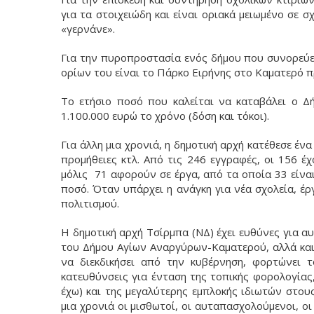
για τα στοιχειώδη και είναι οριακά μειωμένο σε σ
«γερνάνε».
Για την πυροπροστασία ενός δήμου που συνορεύει
ορίων του είναι το Πάρκο Ειρήνης στο Καματερό π
Το ετήσιο ποσό που καλείται να καταβάλει ο Δή
1.100.000 ευρώ το χρόνο (δόση και τόκοι).
Για άλλη μια χρονιά, η δημοτική αρχή κατέθεσε έ
προμήθειες κτλ. Από τις 246 εγγραφές, οι 156 έ
μόλις 71 αφορούν σε έργα, από τα οποία 33 είναι
ποσό. Όταν υπάρχει η ανάγκη για νέα σχολεία, έ
πολιτισμού.
Η δημοτική αρχή Τσίρμπα (ΝΔ) έχει ευθύνες για α
του Δήμου Αγίων Αναργύρων-Καματερού, αλλά και
να διεκδικήσει από την κυβέρνηση, φορτώνει τ
κατευθύνσεις για ένταση της τοπικής φορολογίας
έχω) και της μεγαλύτερης εμπλοκής ιδιωτών στο
μια χρονιά οι μισθωτοί, οι αυταπασχολούμενοι, 