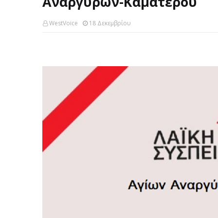
Αναργύρων-Καματερού
WestVoice
18 Δεκεμβρίου