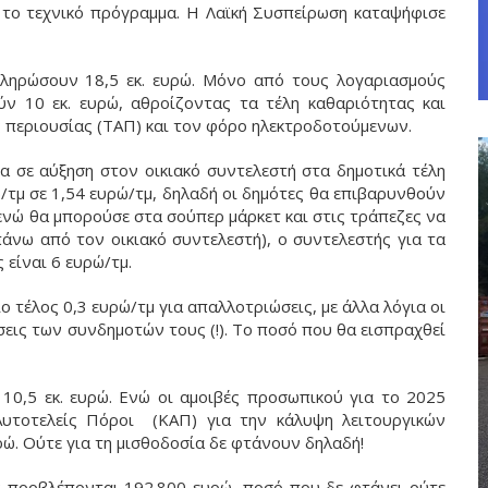
ί το τεχνικό πρόγραμμα. Η Λαϊκή Συσπείρωση καταψήφισε
πληρώσουν 18,5 εκ. ευρώ. Μόνο από τους λογαριασμούς
ν 10 εκ. ευρώ, αθροίζοντας τα τέλη καθαριότητας και
ης περιουσίας (ΤΑΠ) και τον φόρο ηλεκτροδοτούμενων.
α σε αύξηση στον οικιακό συντελεστή στα δημοτικά τέλη
/τμ σε 1,54 ευρώ/τμ, δηλαδή οι δημότες θα επιβαρυνθούν
 ενώ θα μπορούσε στα σούπερ μάρκετ και στις τράπεζες να
πάνω από τον οικιακό συντελεστή), ο συντελεστής για τα
 είναι 6 ευρώ/τμ.
ιο τέλος 0,3 ευρώ/τμ για απαλλοτριώσεις, με άλλα λόγια οι
εις των συνδημοτών τους (!). Το ποσό που θα εισπραχθεί
 10,5 εκ. ευρώ. Ενώ οι αμοιβές προσωπικού για το 2025
Αυτοτελείς Πόροι (ΚΑΠ) για την κάλυψη λειτουργικών
ρώ. Ούτε για τη μισθοδοσία δε φτάνουν δηλαδή!
ων προβλέπονται 192.800 ευρώ, ποσό που δε φτάνει ούτε