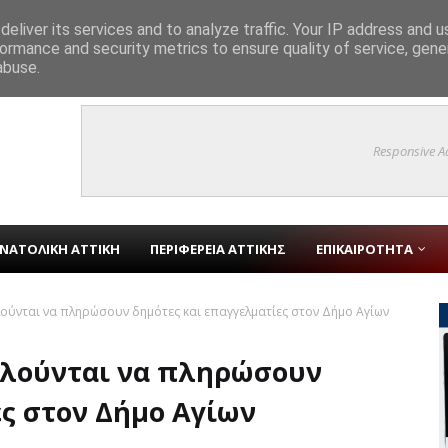
eliver its services and to analyze traffic. Your IP address and 
ormance and security metrics to ensure quality of service, gen
ατά του AIDS
ΑΙΓΑΛΕΩ
abuse.
Responsive A
ΝΑΤΟΛΙΚΗ ΑΤΤΙΚΗ
ΠΕΡΙΦΕΡΕΙΑ ΑΤΤΙΚΗΣ
ΕΠΙΚΑΙΡΟΤΗΤΑ
ούνται να πληρώσουν δημότες και επαγγελματίες στον Δήμο Αγίων
αλούνται να πληρώσουν
ες στον Δήμο Αγίων