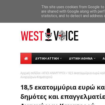
ΑΡΧΙΚΗ
ΣΧΕΤΙΚΑ ΜΕ ΕΜΑΣ
ΕΠΙΚΟΙΝΩΝΙΑ
This site uses cookies from Google to d
are shared with Google along with perf
1η Δεκεμβρίου – Παγκόσμια Ημέρα κ
TICKER
statistics, and to detect and address 
ΔΥΤΙΚΗ ΑΤΤΙΚΗ
ΔΥΤΙΚΗ ΑΘΗΝΑ
Α
Αρχική σελίδα
ΑΓΙΟΙ ΑΝΑΡΓΥΡΟΙ
18,5 εκατομμύρια ευρώ καλ
Αναργύρων-Καματερού
18,5 εκατομμύρια ευρώ κ
δημότες και επαγγελματί