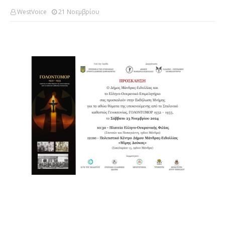
WestVoice
21 Νοεμβρίου