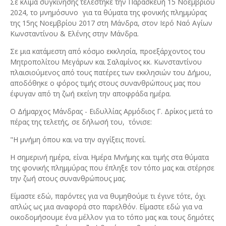
Σε κλίμα συγκίνησης τελέστηκε την Παρασκευή 15 Νοεμβρίου
2024, το μνημόσυνο για τα θύματα της φονικής πλημμύρας
της 15ης Νοεμβρίου 2017 στη Μάνδρα, στον Ιερό Ναό Αγίων
Κωνσταντίνου & Ελένης στην Μάνδρα.
Σε μια κατάμεστη από κόσμο εκκλησία, προεξάρχοντος του
Μητροπολίτου Μεγάρων και Σαλαμίνος κκ. Κωνσταντίνου
πλαισιούμενος από τους πατέρες των εκκλησιών του Δήμου,
αποδόθηκε ο φόρος τιμής στους συνανθρώπους μας που
έφυγαν από τη ζωή εκείνη την αποφράδα ημέρα.
Ο Δήμαρχος Μάνδρας - Ειδυλλίας Αρμόδιος Γ. Δρίκος μετά το
πέρας της τελετής, σε δήλωσή του, τόνισε:
"Η μνήμη όπου και να την αγγίξεις πονεί.
Η σημερινή ημέρα, είναι Ημέρα Μνήμης και τιμής στα θύματα
της φονικής πλημμύρας που έπληξε τον τόπο μας και στέρησε
την ζωή στους συνανθρώπους μας.
Είμαστε εδώ, παρόντες για να θυμηθούμε τι έγινε τότε, όχι
απλώς ως μια αναφορά στο παρελθόν. Είμαστε εδώ για να
οικοδομήσουμε ένα μέλλον για το τόπο μας και τους δημότες