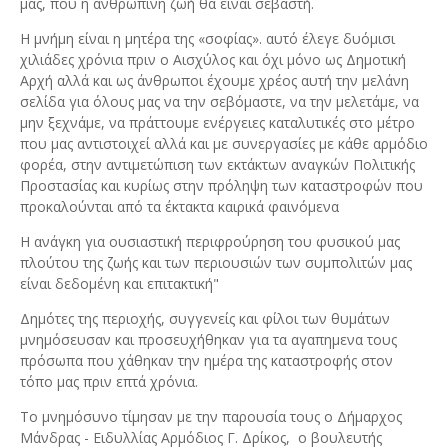
μας, που η ανθρώπινη ζωή θα είναι σεβαστή.
Η μνήμη είναι η μητέρα της «σοφίας». αυτό έλεγε δυόμισι
χιλιάδες χρόνια πριν ο Αισχύλος και όχι μόνο ως Δημοτική
Αρχή αλλά και ως άνθρωποι έχουμε χρέος αυτή την μελάνη
σελίδα για όλους μας να την σεβόμαστε, να την μελετάμε, να
μην ξεχνάμε, να πράττουμε ενέργειες καταλυτικές στο μέτρο
που μας αντιστοιχεί αλλά και με συνεργασίες με κάθε αρμόδιο
φορέα, στην αντιμετώπιση των εκτάκτων αναγκών Πολιτικής
Προστασίας και κυρίως στην πρόληψη των καταστροφών που
προκαλούνται από τα έκτακτα καιρικά φαινόμενα
Η ανάγκη για ουσιαστική περιφρούρηση του φυσικού μας
πλούτου της ζωής και των περιουσιών των συμπολιτών μας
είναι δεδομένη και επιτακτική"
Δημότες της περιοχής, συγγενείς και φίλοι των θυμάτων
μνημόσευσαν και προσευχήθηκαν για τα αγαπημενα τους
πρόσωπα που χάθηκαν την ημέρα της καταστροφής στον
τόπο μας πριν επτά χρόνια.
Το μνημόσυνο τίμησαν με την παρουσία τους ο Δήμαρχος
Μάνδρας - Ειδυλλίας Αρμόδιος Γ. Δρίκος, ο βουλευτής