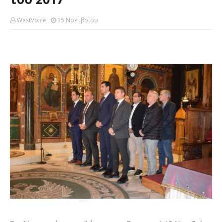
WestVoice
15 Νοεμβρίου