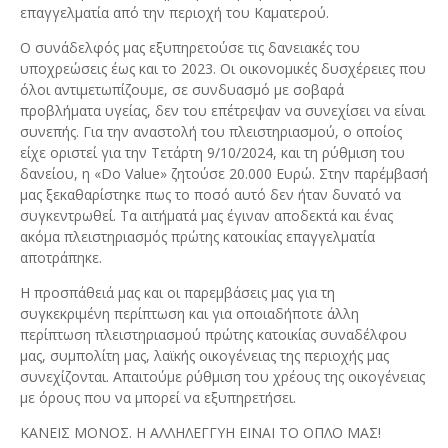
επαγγελματία από την περιοχή του Καματερού.
Ο συνάδελφός μας εξυπηρετούσε τις δανειακές του
υποχρεώσεις έως και το 2023. Οι οικονομικές δυσχέρειες που
όλοι αντιμετωπίζουμε, σε συνδυασμό με σοβαρά
προβλήματα υγείας, δεν του επέτρεψαν να συνεχίσει να είναι
συνεπής. Για την αναστολή του πλειστηριασμού, ο οποίος
είχε οριστεί για την Τετάρτη 9/10/2024, και τη ρύθμιση του
δανείου, η «Do Value» ζητούσε 20.000 Ευρώ. Στην παρέμβασή
μας ξεκαθαρίστηκε πως το ποσό αυτό δεν ήταν δυνατό να
συγκεντρωθεί. Τα αιτήματά μας έγιναν αποδεκτά και ένας
ακόμα πλειστηριασμός πρώτης κατοικίας επαγγελματία
αποτράπηκε.
Η προσπάθειά μας και οι παρεμβάσεις μας για τη
συγκεκριμένη περίπτωση και για οποιαδήποτε άλλη
περίπτωση πλειστηριασμού πρώτης κατοικίας συναδέλφου
μας, συμπολίτη μας, λαϊκής οικογένειας της περιοχής μας
συνεχίζονται. Απαιτούμε ρύθμιση του χρέους της οικογένειας
με όρους που να μπορεί να εξυπηρετήσει.
ΚΑΝΕΙΣ ΜΟΝΟΣ. Η ΑΛΛΗΛΕΓΓΥΗ ΕΙΝΑΙ ΤΟ ΟΠΛΟ ΜΑΣ!