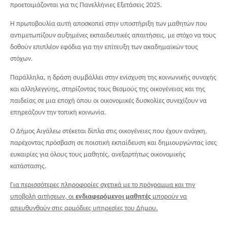
προετοιμάζονται για τις Πανελλήνιες Εξετάσεις 2025.
Η πρωτοβουλία αυτή αποσκοπεί στην υποστήριξη των μαθητών που
αντιμετωπίζουν αυξημένες εκπαιδευτικές απαιτήσεις, με στόχο να τους
δοθούν επιπλέον εφόδια για την επίτευξη των ακαδημαϊκών τους
στόχων.
Παράλληλα, η δράση συμβάλλει στην ενίσχυση της κοινωνικής συνοχής
και αλληλεγγύης, στηρίζοντας τους θεσμούς της οικογένειας και της
παιδείας σε μια εποχή όπου οι οικονομικές δυσκολίες συνεχίζουν να
επηρεάζουν την τοπική κοινωνία.
Ο Δήμος Αιγάλεω στέκεται δίπλα στις οικογένειες που έχουν ανάγκη,
παρέχοντας πρόσβαση σε ποιοτική εκπαίδευση και δημιουργώντας ίσες
ευκαιρίες για όλους τους μαθητές, ανεξαρτήτως οικονομικής
κατάστασης.
Για περισσότερες πληροφορίες σχετικά με το πρόγραμμα και την
υποβολή αιτήσεων, οι
ενδιαφερόμενοι μαθητές
μπορούν να
απευθυνθούν στις αρμόδιες υπηρεσίες του Δήμου.