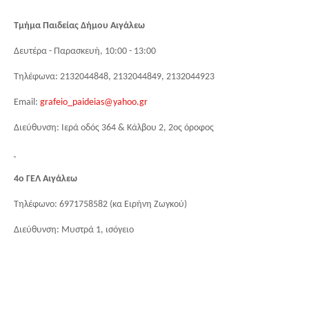
Τμήμα Παιδείας Δήμου Αιγάλεω
Δευτέρα - Παρασκευή, 10:00 - 13:00
Τηλέφωνα: 2132044848, 2132044849, 2132044923
Email
:
grafeio
_
paideias
@
yahoo
.
gr
Διεύθυνση: Ιερά οδός 364 & Κάλβου 2, 2ος όροφος
4ο ΓΕΛ Αιγάλεω
Τηλέφωνο: 6971758582 (κα Ειρήνη Ζωγκού)
Διεύθυνση: Μυστρά 1, ισόγειο