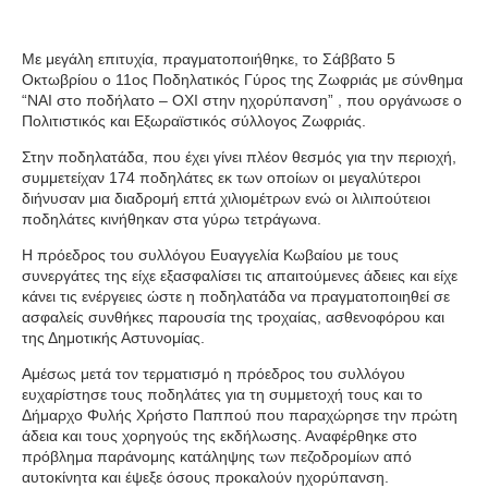
Με μεγάλη επιτυχία, πραγματοποιήθηκε, το Σάββατο 5
Οκτωβρίου ο 11ος Ποδηλατικός Γύρος της Ζωφριάς με σύνθημα
“ΝΑΙ στο ποδήλατο – ΟΧΙ στην ηχορύπανση” , που οργάνωσε ο
Πολιτιστικός και Εξωραϊστικός σύλλογος Ζωφριάς.
Στην ποδηλατάδα, που έχει γίνει πλέον θεσμός για την περιοχή,
συμμετείχαν 174 ποδηλάτες εκ των οποίων οι μεγαλύτεροι
διήνυσαν μια διαδρομή επτά χιλιομέτρων ενώ οι λιλιπούτειοι
ποδηλάτες κινήθηκαν στα γύρω τετράγωνα.
Η πρόεδρος του συλλόγου Ευαγγελία Κωβαίου με τους
συνεργάτες της είχε εξασφαλίσει τις απαιτούμενες άδειες και είχε
κάνει τις ενέργειες ώστε η ποδηλατάδα να πραγματοποιηθεί σε
ασφαλείς συνθήκες παρουσία της τροχαίας, ασθενοφόρου και
της Δημοτικής Αστυνομίας.
Αμέσως μετά τον τερματισμό η πρόεδρος του συλλόγου
ευχαρίστησε τους ποδηλάτες για τη συμμετοχή τους και το
Δήμαρχο Φυλής Χρήστο Παππού που παραχώρησε την πρώτη
άδεια και τους χορηγούς της εκδήλωσης. Αναφέρθηκε στο
πρόβλημα παράνομης κατάληψης των πεζοδρομίων από
αυτοκίνητα και έψεξε όσους προκαλούν ηχορύπανση.