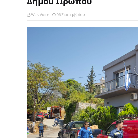
Δήμου Ωρωπού
WestVoice
06 Σεπτεμβρίου