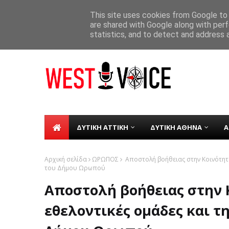
ΑΡΧΙΚΗ
ΣΧΕΤΙΚΑ ΜΕ ΕΜΑΣ
ΕΠΙΚΟΙΝΩΝΙΑ
This site uses cookies from Google to d
are shared with Google along with perf
Δήμος Χαϊδαρίου - Μαθητές της «Πολ
TICKER
ΛΛΙΑ
statistics, and to detect and address 
ΔΥΤΙΚΗ ΑΤΤΙΚΗ
ΔΥΤΙΚΗ ΑΘΗΝΑ
Α
Αρχική σελίδα
ΩΡΩΠΟΣ
Αποστολή βοήθειας στην Κοινότητα
του Δήμου Ωρωπού
Αποστολή βοήθειας στην 
εθελοντικές ομάδες και τ