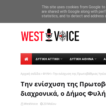
ΑΡΧΙΚΗ
ΣΧΕΤΙΚΑ ΜΕ ΕΜΑΣ
ΕΠΙΚΟΙΝΩΝΙΑ
This site uses cookies from Google to d
are shared with Google along with perf
Σε λειτουργία από τη Δευτέρα 8 Δε
TICKER
statistics, and to detect and address 
ΔΥΤΙΚΗ ΑΤΤΙΚΗ
ΔΥΤΙΚΗ ΑΘΗΝΑ
Α
Αρχική σελίδα
ΦΥΛΗ
Την ενίσχυση της Πρωτοβάθμιας Υγεία
Την ενίσχυση της Πρωτοβά
διαχρονικά, ο Δήμος Φυλή
WestVoice
20 Μαΐου