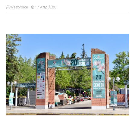
WestVoice
17 Απριλίου