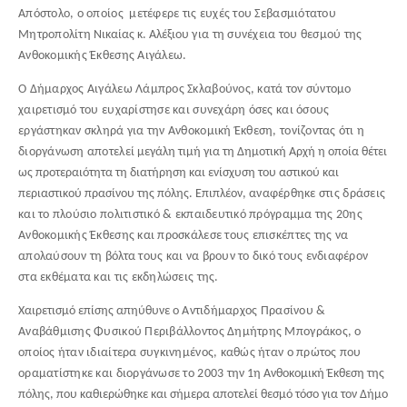
Απόστολο, ο οποίος μετέφερε τις ευχές του Σεβασμιότατου
Μητροπολίτη
Νικαίας κ. Αλέξιου
για τη συνέχεια του θεσμού της
Ανθοκομικής Έκθεσης Αιγάλεω.
Ο Δήμαρχος Αιγάλεω Λάμπρος Σκλαβούνος, κατά τον σύντομο
χαιρετισμό του ευχαρίστησε και συνεχάρη όσες και όσους
εργάστηκαν σκληρά για την Ανθοκομική Έκθεση, τονίζοντας ότι η
διοργάνωση αποτελεί
μεγάλη τιμή για τη Δημοτική Αρχή η οποία θέτει
ως προτεραιότητα τη διατήρηση και ενίσχυση του αστικού και
περιαστικού πρασίνου της πόλης. Επιπλέον,
αναφέρθηκε στις δράσεις
και το πλούσιο πολιτιστικό & εκπαιδευτικό πρόγραμμα της 20ης
Ανθοκομικής Έκθεσης και προσκάλεσε τους επισκέπτες της να
απολαύσουν τη βόλτα τους και να βρουν το δικό τους ενδιαφέρον
στα εκθέματα και τις εκδηλώσεις της.
Χαιρετισμό επίσης απηύθυνε ο
Αντιδήμαρχος Πρασίνου &
Αναβάθμισης Φυσικού Περιβάλλοντος Δημήτρης Μπογράκος, ο
οποίος ήταν ιδιαίτερα συγκινημένος, καθώς ήταν ο πρώτος που
οραματίστηκε και διοργάνωσε το 2003
την 1η Ανθοκομική Έκθεση της
πόλης, που καθιερώθηκε και σήμερα αποτελεί θεσμό τόσο για τον Δήμο