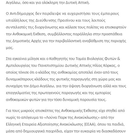
Αιγάλεω,
όσο και για ολόκληρη την Δυτική Αττική.
Ο Αντιδήμαρχος δεν παρέλειψε να ευχαριστήσει τους έμπειρους
υπαλλήλους της Διεύθυνσης Πρασίνου και τους λοιπούς
συντελεστές της διοργάνωσης
και κάλεσε τους πολίτες να επισκεφτούν
την Ανθοκομική Έκθεση, συμβάλλοντας παράλληλα στην προσπάθεια
της Δημοτικής Αρχής για την περιβαλλοντική αναβάθμιση της περιοχής
μας.
Στα εγκαίνια μίλησε και ο Καθηγητής του Τομέα Βιολογίας Φυτών &
Αμπελουργίας του Πανεπιστημίου Δυτικής Αττικής Ηλίας Κόρκας, ο
οποίος τόνισε ότι ο κλάδος της ανθοκομίας αποτελεί έναν από τους
δυναμικότερους κλάδους της φυτικής παραγωγής στη χώρα μας και
συνεχάρη τον Δήμο Αιγάλεω, για την άψογη διοργάνωση αλλά και τους
επαγγελματίες της πρωτογενούς παραγωγής και της εμπορίας
ανθοκομικών φυτών για την τόσο δυναμική παρουσία τους.
Για τους μικρούς επισκέπτες της Ανθοκομικής Έκθεσης είχε στηθεί από
νωρίς το απόγευμα το
«Λούνα Παρκ της Ανακύκλωσης» από την
Ελληνική Εταιρεία Αξιοποίησης Ανακύκλωσης (ΕΕΑΑ), όπου τα παιδιά,
μέσα από δημιουργικά παιχνίδια, είχαν την ευκαιρία να διασκεδάσουν