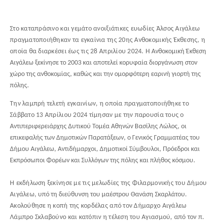
Στο καταπράσινο και γεμάτο ανοιξιάτικες ευωδίες Άλσος Αιγάλεω
πραγματοποιήθηκαν τα εγκαίνια της 20ης Ανθοκομικής Έκθεσης, η
οποία θα διαρκέσει έως τις 28 Απριλίου 2024.
Η Ανθοκομική Έκθεση
Αιγάλεω ξεκίνησε το 2003 και αποτελεί κορυφαία διοργάνωση στον
χώρο της ανθοκομίας, καθώς και την ομορφότερη εαρινή γιορτή της
πόλης.
Την λαμπρή τελετή εγκαινίων, η οποία πραγματοποιήθηκε το
Σάββατο 13 Απρίλιου 2024 τίμησαν με την παρουσία τους
ο
Αντιπεριφερειάρχης Δυτικού Τομέα Αθηνών Βασίλης Λώλος, οι
επικεφαλής των Δημοτικών Παρατάξεων, ο Γενικός Γραμματέας του
Δήμου Αιγάλεω, Αντιδήμαρχοι, Δημοτικοί Σύμβουλοι, Πρόεδροι και
Εκπρόσωποι Φορέων και Συλλόγων της πόλης και πλήθος κόσμου.
Η εκδήλωση ξεκίνησε με τις μελωδίες της Φιλαρμονικής του Δήμου
Αιγάλεω,
υπό τη διεύθυνση του μαέστρου Θανάση Σκαρλάτου.
Ακολούθησε η κοπή της κορδέλας από τον Δήμαρχο Αιγάλεω
Λάμπρο Σκλαβούνο και κατόπιν η τέλεση του Αγιασμού, από τον π.