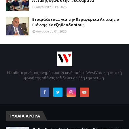
Αττικής έγινε στην... Καλαμάτα
Αυγούστου 19, 2025
Ετοιμάζεται... για την Περιφέρεια Αττικής ο
Γιάννης Χατζηθεοδοσίου;
Αυγούστου 01, 2025
Η καθημερινή μας ενημέρωση ξεκινά από το WestVoice, η Δυτική
φωνή της Αθήνας ταξιδεύει σε όλη την Αττική.
ΤΥΧΑΙΑ ΑΡΘΡΑ