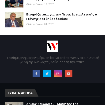
Αυγούστου 19, 2025
Ετοιμάζεται... για την Περιφέρεια Αττικής ο
Γιάννης Χατζηθεοδοσίου;
Αυγούστου 01, 2025
Η καθημερινή μας ενημέρωση ξεκινά από το WestVoice, η Δυτική
φωνή της Αθήνας ταξιδεύει σε όλη την Αττική.
ΤΥΧΑΙΑ ΑΡΘΡΑ
Δήμος Χαϊδαρίου - Μαθητές της