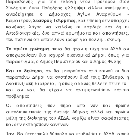
Παρασκευής για την εκλογή νέου Προέδρου στον
Σύνδεσμο όπου Πρόεδρος ελλείψει άλλου υποψηφίου,
αναδείχτηκε ο Δήμαρχος Αγίων Αναργύρων -
Καματερού,
Σταύρος Τσίρμπας
, και επειδή δεν υπάρχει
κανένας λόγος να χαλάνε οι καρδιές και δη οι
Αυτοδιοικητικές, δυο απλά ερωτήματα και απαντήσεις,
που πιστεύω ότι αποτελούν τροφή για πολλή... σκέψη.
Το πρώτο ερώτημα
, ποια θα ήταν η τύχη του ΑΣΔΑ αν
αποχωρούσαν δυο ισχυροί οικονομικά Δήμοι, όπως για
παράδειγμα, ο Δήμος Περιστερίου και ο Δήμος Φυλής;
Και το δεύτερο
, αν θα μπορούσαν από κοινού οι δυο
παραπάνω Δήμοι να συστήσουν δικό τους Σύνδεσμο, η
Αναπτυξιακή Εταιρεία, -η όπως αλλιώς θέλετε πείτε το-
και αν ναι, θα είχαν να αντιμετωπίσουν κάποιο
πρόβλημα;
Οι απαντήσεις που πήρα από νυν και πρώην
αυτοδιοικητικούς της Δυτικής Αθήνας αλλά και πρώην
μέλη της διοίκησης του ΑΣΔΑ, νομίζω είναι σαφέστατες
και δεν εκπλήσσουν κανέναν.
1ον
. Θα ήταν πολύ δύσκολο να επιβιώσει ο ΑΣΔΑ, αφού