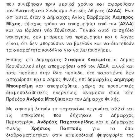
που συνέβησαν πριν μερικά χρόνια και αφορούσαν
τον Αναπτυξιακό Σύνδεσμο Δυτικής Αθήνας (
ΑΣΔΑ
). Ένα
απ' αυτά, όταν ο Δήμαρχος Αγίας Βαρβάρας
Λάμπρος
Μίχος
, έψαχνε τρόπο να αποχωρήσει από τον (
ΑΣΔΑ
)
και να ιδρύσει νέο Σύνδεσμο. Τελικά αυτό το σχέδιο
ναυάγησε, δεν μπόρεσε να προχωρήσει και ο λόγος
είναι, ότι δεν μπορούσαν να βρεθούν και να διατεθούν
τα απαραίτητα κονδύλια για να λειτουργήσει.
Επίσης, επί δημαρχίας
Σταύρου Κασιμάτη
ο Δήμος
Κορυδαλλού είχε αποχωρήσει από τον ΑΣΔΑ, αλλά και
τότε περίπου στην ίδια περίοδο, στο παραπέντε δεν
αποχώρησε και ο Δήμος Φυλής επί δημαρχίας
Δημήτρη
Μπουραΐμη
και αποφεύχθηκε, χάρις σε προσωπικές
διαμεσολαβητικές ενέργειες, ανάμεσα στον τότε
Πρόεδρο
Ανδρέα Μποζίκα
και τον Δήμαρχο Φυλής.
Με αφορμή λοιπόν τα παραπάνω γεγονότα, αλλά και
τις επικρίσεις που δέχτηκαν ο Δήμαρχος
Περιστερίου,
Ανδρέας Παχατουρίδης
και ο Δήμαρχος
Φυλής,
Χρήστος Παππούς
, για τα όσα
διαδραματίστηκαν στην επεισοδιακή ψηφοφορία της