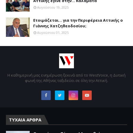
Αττικής έγινε στην... Καλαμάτα
Αυγούστου 19, 2025
Ετοιμάζεται... για την Περιφέρεια Αττικής ο
Γιάννης Χατζηθεοδοσίου;
Αυγούστου 01, 2025
Η καθημερινή μας ενημέρωση ξεκινά από το WestVoice, η Δυτική
φωνή της Αθήνας ταξιδεύει σε όλη την Αττική.
ΤΥΧΑΙΑ ΑΡΘΡΑ