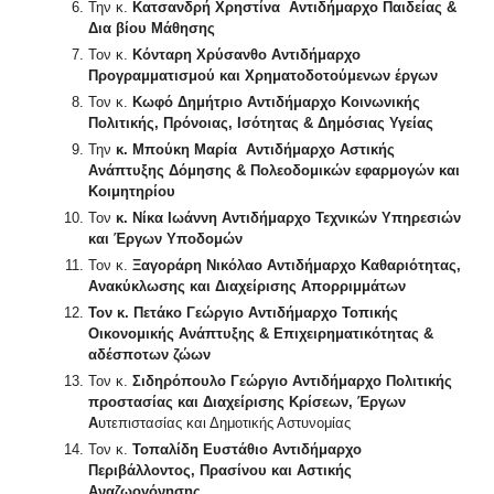
Την κ.
Κατσανδρή
Χρηστίνα Αντιδήμαρχο Παιδείας &
Δια βίου Μάθησης
Τον κ.
Κόνταρη Χρύσανθο Αντιδήμαρχο
Προγραμματισμού και Χρηματοδοτούμενων έργων
Τον κ.
Κωφό Δημήτριο Αντιδήμαρχο Κοινωνικής
Πολιτικής, Πρόνοιας, Ισότητας & Δημόσιας Υγείας
Την
κ. Μπούκη Μαρία
Αντιδήμαρχο Αστικής
Ανάπτυξης Δόμησης & Πολεοδομικών εφαρμογών και
Κοιμητηρίου
Τον
κ. Νίκα Ιωάννη
Αντιδήμαρχο Τεχνικών Υπηρεσιών
και Έργων Υποδομών
Τον κ.
Ξαγοράρη Νικόλαο Αντιδήμαρχο Καθαριότητας,
Ανακύκλωσης και Διαχείρισης Απορριμμάτων
Τον κ. Πετάκο Γεώργιο Αντιδήμαρχο Τοπικής
Οικονομικής Ανάπτυξης & Επιχειρηματικότητας &
αδέσποτων ζώων
Τον κ.
Σιδηρόπουλο Γεώργιο Αντιδήμαρχο Πολιτικής
προστασίας και Διαχείρισης Κρίσεων, Έργων
Α
υτεπιστασίας και Δημοτικής Αστυνομίας
Τον κ.
Τοπαλίδη Ευστάθιο Αντιδήμαρχο
Περιβάλλοντος, Πρασίνου και Αστικής
Αναζωογόνησης.