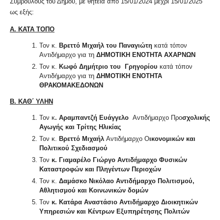
Συμβούλους του Δήμου, με θητεία από 15/01/2024 μέχρι 15/01/2025
ως εξής:
Α. ΚΑΤΑ ΤΟΠΟ
Τον κ.
Βρεττό Μιχαήλ του Παναγιώτη
κατά τόπον
Αντιδήμαρχο για τη
ΔΗΜΟΤΙΚΗ ΕΝΟΤΗΤΑ ΑΧΑΡΝΩΝ
Τον κ.
Κωφό Δημήτριο του
Γρηγορίου
κατά τόπον
Αντιδήμαρχο για τη
ΔΗΜΟΤΙΚΗ ΕΝΟΤΗΤΑ
ΘΡΑΚΟΜΑΚΕΔΟΝΩΝ
Β. ΚΑΘ΄ ΥΛΗΝ
Τον κ
. Αραμπαντζή Ευάγγελο
Αντιδήμαρχο Προ
σχολικής
Αγωγής και Τρίτης Ηλικίας
Τον κ.
Βρεττό Μιχαήλ
Αντιδήμαρχο Ο
ικονομικών και
Πολιτικού Σχεδιασμού
Τον
κ. Γιαμαρέλο Γιώργο
Αντιδήμαρχο Φυσικών
Καταστροφών και Πληγέντων Περιοχών
Τον κ.
Δαμάσκο Νικόλαο Αντιδήμαρχο Πολιτισμού,
Αθλητισμού και Κοινωνικών δομών
Τον
κ. Κατάρα Αναστάσιο Αντιδήμαρχο Διοικητικών
Υπηρεσιών και Κέντρων Εξυπηρέτησης Πολιτών