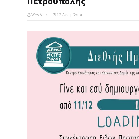
Πετρούπολης
WestVoice
12 Δεκεμβρίου