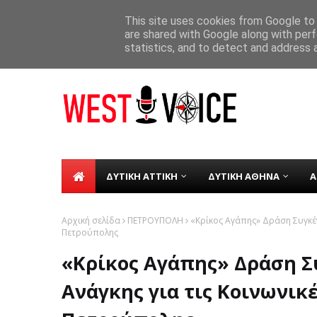
ΑΡΧΙΚΗ
ΣΧΕΤΙΚΑ ΜΕ ΕΜΑΣ
ΕΠΙΚΟΙΝΩΝΙΑ
This site uses cookies from Google to d
are shared with Google along with perf
Σε λειτουργία από τη Δευτέρα 8 Δε
TICKER
statistics, and to detect and address 
ΔΥΤΙΚΗ ΑΤΤΙΚΗ
ΔΥΤΙΚΗ ΑΘΗΝΑ
Α
Αρχική σελίδα
ΠΕΤΡΟΥΠΟΛΗ
«Κρίκος Αγάπης» Δράση Συγκέν
Πετρούπολης
«Κρίκος Αγάπης» Δράση 
Ανάγκης για τις Κοινωνικ