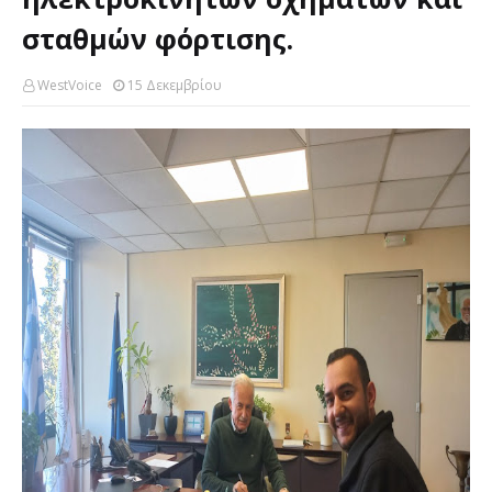
σταθμών φόρτισης.
WestVoice
15 Δεκεμβρίου