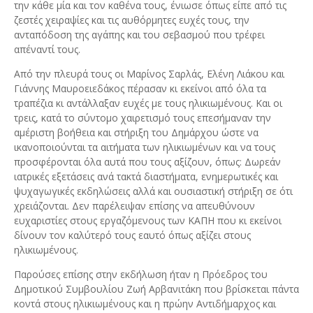
την κάθε μία και τον καθένα τους, ένιωσε όπως είπε από τις
ζεστές χειραψίες και τις αυθόρμητες ευχές τους, την
ανταπόδοση της αγάπης και του σεβασμού που τρέφει
απέναντί τους.
Από την πλευρά τους οι Μαρίνος Σαρλάς, Ελένη Λιάκου και
Γιάννης Μαυροειεδάκος πέρασαν κι εκείνοι από όλα τα
τραπέζια κι αντάλλαξαν ευχές με τους ηλικιωμένους. Και οι
τρεις, κατά το σύντομο χαιρετισμό τους επεσήμαναν την
αμέριστη βοήθεια και στήριξη του Δημάρχου ώστε να
ικανοποιούνται τα αιτήματα των ηλικιωμένων και να τους
προσφέρονται όλα αυτά που τους αξίζουν, όπως: Δωρεάν
ιατρικές εξετάσεις ανά τακτά διαστήματα, ενημερωτικές και
ψυχαγωγικές εκδηλώσεις αλλά και ουσιαστική στήριξη σε ότι
χρειάζονται. Δεν παρέλειψαν επίσης να απευθύνουν
ευχαριστίες στους εργαζόμενους των ΚΑΠΗ που κι εκείνοι
δίνουν τον καλύτερό τους εαυτό όπως αξίζει στους
ηλικιωμένους.
Παρούσες επίσης στην εκδήλωση ήταν η Πρόεδρος του
Δημοτικού Συμβουλίου Ζωή Αρβανιτάκη που βρίσκεται πάντα
κοντά στους ηλικιωμένους και η πρώην Αντιδήμαρχος και