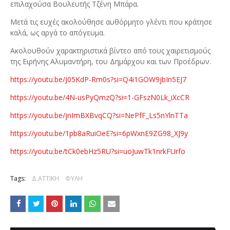
επιλαχούσα Βουλευτής Τζένη Μπάρα.
Μετά τις ευχές ακολούθησε αυθόρμητο γλέντι που κράτησε
καλά, ως αργά το απόγευμα.
Ακολουθούν χαρακτηριστικά βίντεο από τους χαιρετισμούς
της Ειρήνης Αλυμαντήρη, του Δημάρχου και των Προέδρων.
https://youtu.be/J05KdP-Rm0s?si=Q4i1GOW9jbIn5EJ7
https://youtu.be/4N-usPyQmzQ?si=1-GFszN0Lk_iXcCR
https://youtu.be/jnImBXBvqCQ?si=NePfF_Ls5nYlnTTa
https://youtu.be/1pb8aRuiOeE?si=6pWxnE9ZG98_XJ9y
https://youtu.be/tCk0ebHz5RU?si=uoJuwTk1nrkFUrfo
Tags:
Δ.ΑΤΤΙΚΗ
ΦΥΛΗ