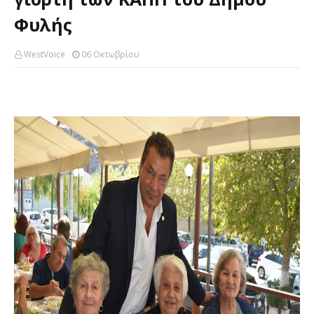
Φυλής
WestVoice
06 Οκτωβρίου