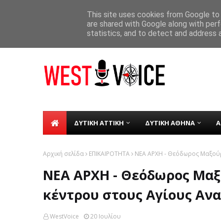
ΑΡΧΙΚΗ
ΣΧΕΤΙΚΑ ΜΕ ΕΜΑΣ
ΕΠΙΚΟΙΝΩΝΙΑ
This site uses cookies from Google to d
are shared with Google along with perf
Σε λειτουργία από τη Δευτέρα 8 Δε
TICKER
statistics, and to detect and address 
ΔΥΤΙΚΗ ΑΤΤΙΚΗ
ΔΥΤΙΚΗ ΑΘΗΝΑ
Α
Αρχική σελίδα
ΕΠΙΚΑΙΡΟΤΗΤΑ
ΝΕΑ ΑΡΧΗ - Θεόδωρος Μαξούρα
ΝΕΑ ΑΡΧΗ - Θεόδωρος Μαξο
κέντρου στους Αγίους Αν
WestVoice
20 Ιουλίου