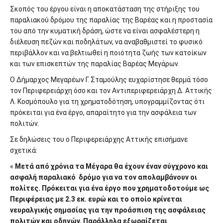
Σκοπός του έργου είναι η αποκατάσταση της στήριξης του
παραλιακού δρόμου της παραλίας της Βαρέας και η προστασία
του από την κυματική δράση, ώστε να είναι ασφαλέστερη η
διέλευση πεζών και ποδηλάτων, να αναβαθμιστεί το φυσικό
περιβάλλον και να βελτιωθεί η ποιότητα ζωής των κατοίκων
και των επισκεπτών της παραλίας Βαρέας Μεγάρων.
Ο Δήμαρχος Μεγαρέων Γ. Σταμούλης ευχαρίστησε θερμά τόσο
τον Περιφερειάρχη όσο και τον Αντιπεριφερειάρχη Δ. Αττικής
Λ. Κοσμόπουλο για τη χρηματοδότηση, υπογραμμίζοντας ότι
πρόκειται για ένα έργο, απαραίτητο για την ασφάλεια των
πολιτών.
Σε δηλώσεις του ο Περιφερειάρχης Αττικής επισήμανε
σχετικά:
«
Μετά από χρόνια τα Μέγαρα θα έχουν έναν σύγχρονο και
ασφαλή παραλιακό
δρόμο για να τον απολαμβάνουν οι
πολίτες. Πρόκειται για ένα έργο που χρηματοδοτούμε ως
Περιφέρειας με 2.3 εκ. ευρώ και το οποίο κρίνεται
νευραλγικής σημασίας για την προάσπιση της ασφάλειας
πολιτών και οδηγών. Παράλληλα εξωραίζεται