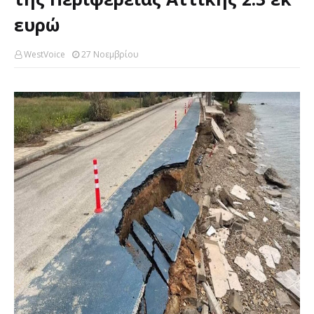
ευρώ
WestVoice
27 Νοεμβρίου