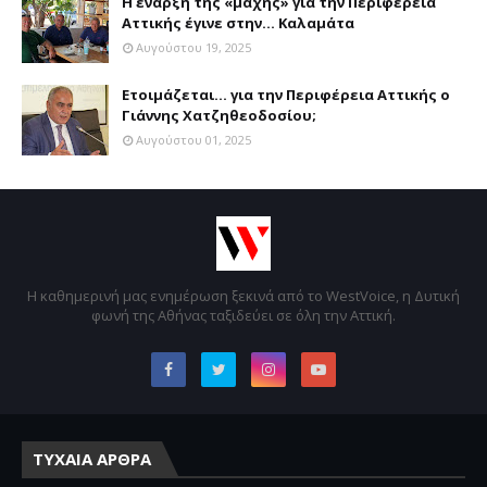
Η έναρξη της «μάχης» για την Περιφέρεια
Αττικής έγινε στην... Καλαμάτα
Αυγούστου 19, 2025
Ετοιμάζεται... για την Περιφέρεια Αττικής ο
Γιάννης Χατζηθεοδοσίου;
Αυγούστου 01, 2025
Η καθημερινή μας ενημέρωση ξεκινά από το WestVoice, η Δυτική
φωνή της Αθήνας ταξιδεύει σε όλη την Αττική.
ΤΥΧΑΙΑ ΑΡΘΡΑ