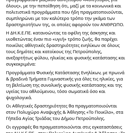
όλους», με την πεποίθηση ότι, μαζί με τα κοινωνικά και 
πολιτιστικά 
προγράμματα που ήδη πραγματοποιούνται, 
συμπληρώνει με τον καλύτερο τρόπο την γκάμα των 
δραστηριοτήτων της, οι οποίες αφορούν τον ΑΝΘΡΩΠΟ.
Η ΔΗ.Κ.Ε.ΠΕ. κατανοώντας τα οφέλη της άσκησης και 
υιοθετώντας έναν πιο «υγιή» τρόπο ζωής, θα παρέχει 
ποικίλες αθλητικές δραστηριότητες ενηλίκων σε όλους 
τους δημότες και κατοίκους της Πετρούπολης, 
ανεξαρτήτως φύλου, ηλικίας και φυσικής κατάστασης και 
συγκεκριμένα: 
Προγράμματα Φυσικής Κατάστασης Ενηλίκων, με πρωινά 
& βραδινά Τμήματα Γυμναστικής για όλες τις ηλικίες, για 
τη βελτίωση της συνολικής φυσικής κατάστασης και της 
υγείας του αθλούμενου, τόσο σωματικά όσο και 
ψυχολογικά.
Οι Αθλητικές δραστηριότητες θα πραγματοποιούνται 
στον Πολυχώρο Αναψυχής & Άθλησης «Το Ποικίλο», στα 
Γήπεδα Αγίας Τριάδας του Δήμου Πετρούπολης.
Οι εγγραφές θα πραγματοποιούνται στις εγκαταστάσεις 
της ΔΗ.Κ.Ε.ΠΕ., στον Πολυχώρο Αναψυχής & Άθλησης «Το 