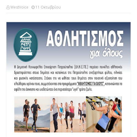
WestVoice
11 Οκτωβρίου