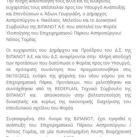
Την πλήρη ικανοποίηση τους αλλά και τις ειλικρινείς
ευχαριστίες τους απέστειλαν προς τον Υπουργό Ανάπτυξης
και Επενδύσεων κ. Άδωνι Γεωργιάδη, ο Δήμαρχος
Ασπροπύργου κ. Νικόλαος Μελετίου και το Διοικητικό
Συμβούλιο της ΒΙΠΑΝΟΤ Α.Ε. που αποτελεί τον Φορέα
Υλοποίησης του Επιχειρηματικού Πάρκου Ασπροπύργου/
Νότιος Τομέας.
Οι ευχαριστίες του Δημάρχου και Προέδρου του Δ.Σ. της
ΒΙΠΑΝΟΤ Α.Ε. και του Δ.Σ. αναφέρονται στην πλήρη αποδοχή
των προτάσεων που διατύπωσε ο Φορέας προς τον Υπουργό,
σε πρόσφατη συνάντηση που πραγματοποιήθηκε στις
06/10/2022, ενόψει της ψήφισης του νέου νόμου για τα
Επιχειρηματικά Πάρκα. Προτάσεων, που μελετήθηκαν και
συντάχθηκαν από τη REDEPLAN, Τεχνικό Σύμβουλο της
ΒΙΠΑΝΟΤ και αποσκοπούν στην βελτιστοποίηση της
διοικητικής και κυρίως της οικονομικής διαχείρισης του
επενδυτικού σχεδίου του Φορέα.
Συγκεκριμένα, στο όνομα της ΒΙΠΑΝΟΤ, έχει εγκριθεί η
ανάπτυξη του Επιχειρηματικού Πάρκου Ασπροπύργου /
Νότιος Τομέας, σε μία πυκνοδομημένη Άτυπη Βιομηχανική