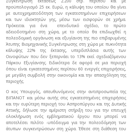
Συγκέντρωση εκτάσεως 2.200 στρ. περίπου και με
προϋπολογισμό 25 εκ. Ευρώ, η κάλυψη του οποίου θα γίνει
με αυτοχρηματοδότηση των εγκατεστημένων επιχειρήσεων
και των ιδιοκτητών γης, μέσω των εισφορών σε χρήμα.
Πρόκειται για ένα επενδυτικό σχέδιο, το πρώτο
αδειοδοτημένο στη χώρα, με το οποίο θα επιδιωχθεί η
πολεοδομική οργάνωση και εξυγίανση της πιο επιβαρυμένης
Άτυπης Βιομηχανικής Συγκέντρωσης στη χώρα με πυκνότητα
κάλυψης 22% της έκτασης, υπερδιπλάσια αυτής των
Οινοφύτων που δεν ξεπερνάει το 13% εκεί σχεδιαζόμενου
Πάρκου Εξυγίανσης. Ειδικότερα δε αφορά σε μια περιοχή
όπου είναι εγκατεστημένες περίπου 60 ενεργές επιχειρήσεις,
με μεγάλη συμβολή στην οικονομία και την απασχόληση της
περιοχής.
Ο κος Υπουργός, απευθυνόμενος στην αντιπροσωπεία της
ΒΙΠΑΝΟΤ και μέσω αυτής στις εγκατεστημένες επιχειρήσεις
και την ευρύτερη περιοχή του Ασπροπύργου και της Δυτικής
Αττικής, δήλωσε την αμέριστη στήριξη του για την επιτυχή
ολοκλήρωση ενός εμβληματικού έργου που μπορεί να
αποτελέσει πιλότο -υπόδειγμα για την πολεοδόμηση των
άτυπων συγκεντρώσεων στη χώρα. Έθεσε στη διάθεση του