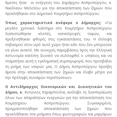
Άμεσες ήταν οι ενέργειες του Δημάρχου Ασπροπύργου, κ.
Νικόλαου Μελετίου για την αποκατάσταση των ζημιών που
προκλήθηκαν στο Δημοτικό Κοιμητήριο Ασπροπύργου.
Όπως χαρακτηριστικά ανέφερε ο Δήμαρχος:
«Για
μεγάλο χρονικό διάστημα στο Κοιμητήριο Ασπροπύργου
διαπιστώθηκαν κλοπές, καταστροφές ταφών, και
προξενήθηκαν φθορές στις εγκαταστάσεις του. Η έλλειψη
σεβασμού στον ιερό αυτό χώρο ήταν κάτι που δεν μπορούσε
να γίνει ανεκτό. Με συνεχείς παρεμβάσεις προς την Ελληνική
Αστυνομία κατέστη δυνατό να συλληφθεί ο υπαίτιος και να
σταματήσει αυτή η εγκληματική συμπεριφορά, που προσβάλει
τη μνήμη των νεκρών μας. Ο Δήμος Ασπροπύργου προέβη
άμεσα στην αποκατάσταση των ζημιών και έλαβε μέτρα για
την πρόληψη συναφών περιπτώσεων».
Ο Αντιδήμαρχος Οικονομικών και Διοικητικών του
Δήμου, κ.
Αντώνιος Καραμπούλας ανέλαβε τη διεκπεραίωση
όλων των απαραίτητων ενεργειών για την αποκατάσταση του
Κοιμητηρίου Ασπροπύργου. Συγκεκριμένα,
πραγματοποιήθηκε αποκατάσταση των ζημιών που
προκλήθηκαν στα μνήματα όπως φωτογραφιών και μαρμάρων