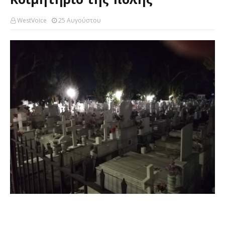
WestVoice
25 Αυγούστου