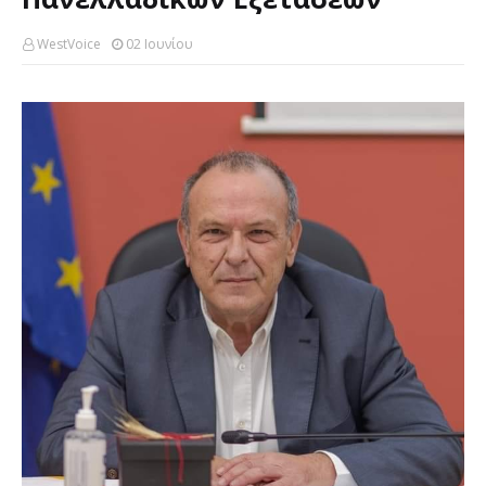
WestVoice
02 Ιουνίου